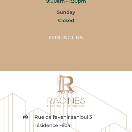
Rue de l'avenir sahloul 3
résidence Hiba
+216 98508003
info@racinesimmo.com
Racines © 2024 By brandbox creative agency