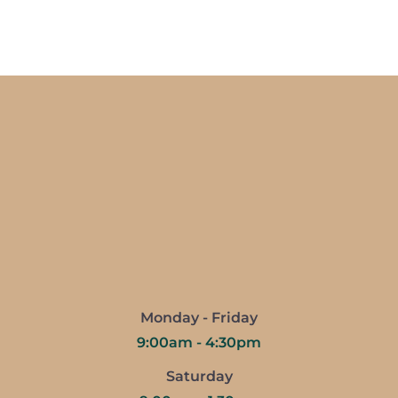
Monday - Friday
9:00am - 4:30pm
Saturday
9:00am - 1:30pm
Sunday
Closed
CONTACT US